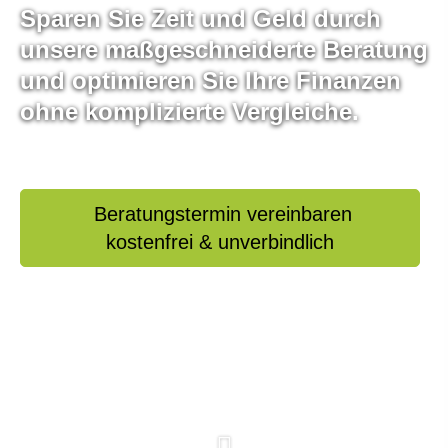
Sparen Sie Zeit und Geld durch
unsere maßgeschneiderte Beratung
und optimieren Sie Ihre Finanzen
ohne komplizierte Vergleiche.
Beratungstermin vereinbaren
kostenfrei & unverbindlich