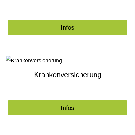
Infos
Kranken­ver­si­che­rung
Infos