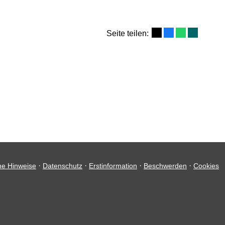
Seite teilen:
·
·
·
·
he Hinweise
Datenschutz
Erstinformation
Beschwerden
Cookies