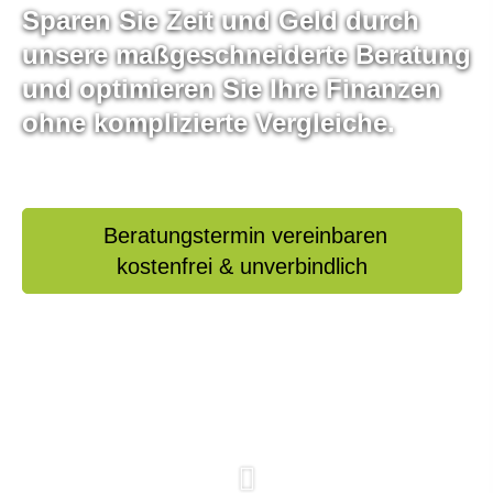
Sparen Sie Zeit und Geld durch
unsere maßgeschneiderte Beratung
und optimieren Sie Ihre Finanzen
ohne komplizierte Vergleiche.
Beratungstermin vereinbaren
kostenfrei & unverbindlich