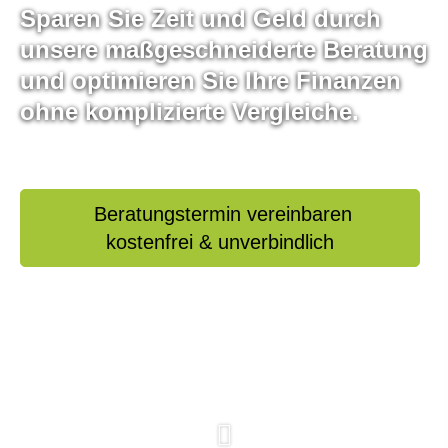
Sparen Sie Zeit und Geld durch
unsere maßgeschneiderte Beratung
und optimieren Sie Ihre Finanzen
ohne komplizierte Vergleiche.
Beratungstermin vereinbaren
kostenfrei & unverbindlich