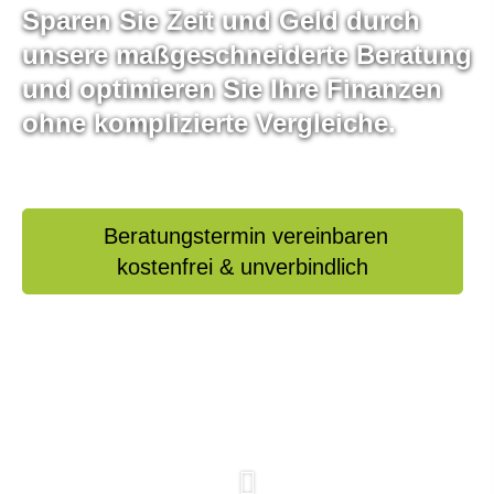
Sparen Sie Zeit und Geld durch
unsere maßgeschneiderte Beratung
und optimieren Sie Ihre Finanzen
ohne komplizierte Vergleiche.
Beratungstermin vereinbaren
kostenfrei & unverbindlich