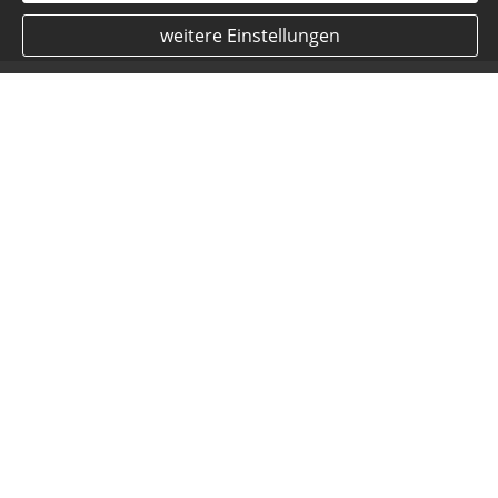
weitere Einstellungen
Betriebsinhalt: Reicht die
Versicherungs­summe?
Brand- und Sturmschäden, Wassereinbrüche,
Vandalismus: Vor den finanziellen Folgen
solcher und anderer Ereignisse schützt die
gewerbliche Inhalts- und Gebäudeversicherung.