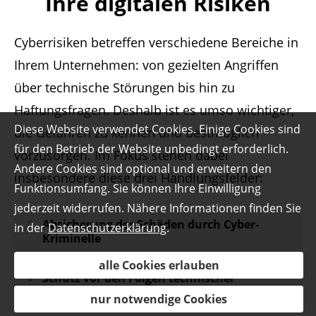
Ihre digitalen Risiken
Cyberrisiken betreffen verschiedene Bereiche in
Ihrem Unternehmen: von gezielten Angriffen
über technische Störungen bis hin zu
Haftungsfragen. Deshalb ist es umso wichtiger,
Diese Website verwendet Cookies. Einige Cookies sind
die Gefahren zu kennen und bestmöglich
für den Betrieb der Website unbedingt erforderlich.
vorzusorgen. Im Fokus stehen dabei
Andere Cookies sind optional und erweitern den
insbesondere diese drei Handlungsfelder:
Funktionsumfang. Sie können Ihre Einwilligung
jederzeit widerrufen. Nähere Informationen finden Sie
Absicherung der Schäden durch Cyber-
in der
Datenschutzerklärung
.
Kriminelle
alle Cookies erlauben
Schutz vor den Folgen technischer
Störungen
nur notwendige Cookies