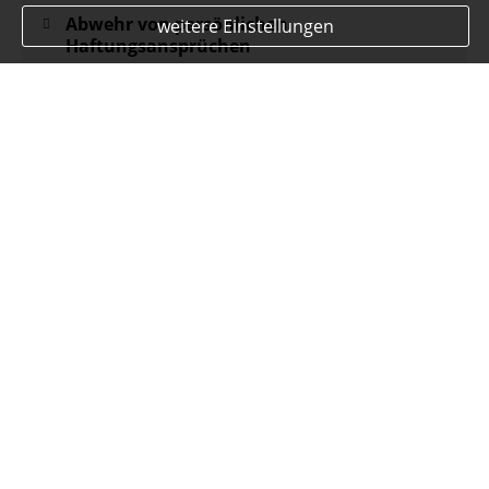
Abwehr von persönlichen
weitere Einstellungen
Haftungsansprüchen
Lassen Sie sich jetzt
beraten!
Passen Sie den Leistungsumfang Ihrer
Versicherungen an Ihren Bedarf und die
speziellen Risiken Ihres Unternehmens an. Als
unabhängiger Berater bespreche ich mit Ihnen
sehr gerne individuelle und leistungsstarke
Lösungen, die zu Ihnen passen.