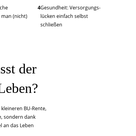
lche
4
Gesundheit: Versorgungs­
 man (nicht)
lücken einfach selbst
schließen
sst der
Leben?
 kleineren BU-Rente,
ge, sondern dank
el an das Leben