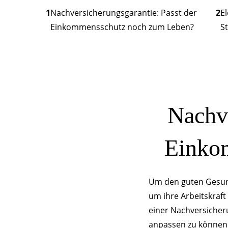
1
Nachversicher­ungsgarantie: Passt der
2
E
Einkommens­schutz noch zum Leben?
S
Nachve
Einko
Um den guten Gesund
um ihre Arbeitskraft
einer Nachversicheru
anpassen zu können