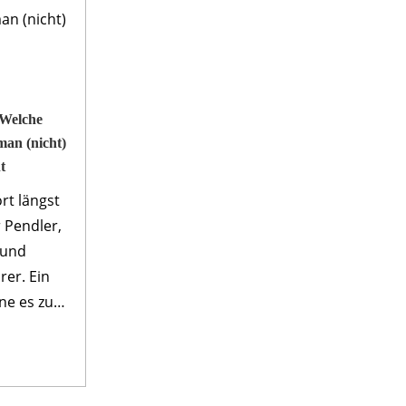
 Welche
man (nicht)
t
rt längst
r Pendler,
 und
rer. Ein
ne es zu
part
chafft
...