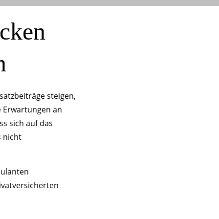
ücken
n
satzbeiträge steigen,
e Erwartungen an
s sich auf das
 nicht
bulanten
ivatversicherten