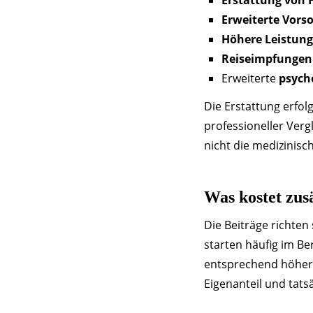
Erstattung von 
Erweiterte Vor
Höhere Leistun
Reiseimpfungen
Erweiterte
psych
Die Erstattung erfol
professioneller Ver
nicht die medizinisc
Was kostet zus
Die Beiträge richten
starten häufig im Be
entsprechend höher. 
Eigenanteil und tats