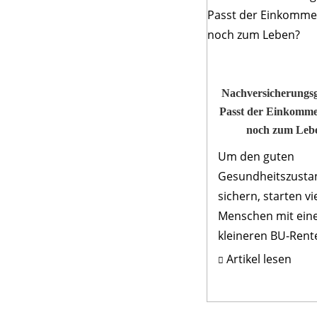
Nachversicher­ungsg
Passt der Einkomme
noch zum Leb
Um den guten
Gesundheitszusta
sichern, starten vi
Menschen mit ein
kleineren BU-Rent
ihre Arbeitskraft
Artikel lesen
abzusichern. Das
gewährleistet nich
geringere Beiträge