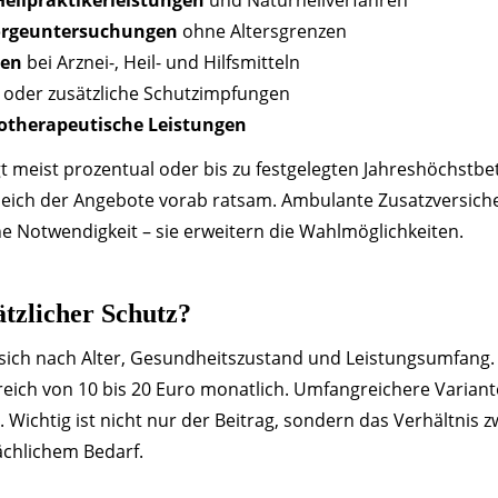
Heilpraktikerleistungen
und Naturheilverfahren
sorgeuntersuchungen
ohne Altersgrenzen
gen
bei Arznei-, Heil- und Hilfsmitteln
oder zusätzliche Schutzimpfungen
otherapeutische Leistungen
gt meist prozentual oder bis zu festgelegten Jahreshöchstbet
gleich der Angebote vorab ratsam. Ambulante Zusatzversic
he Notwendigkeit – sie erweitern die Wahlmöglichkeiten.
ätzlicher Schutz?
 sich nach Alter, Gesundheitszustand und Leistungsumfang. 
reich von 10 bis 20 Euro monatlich. Umfangreichere Variant
Wichtig ist nicht nur der Beitrag, sondern das Verhältnis z
ächlichem Bedarf.