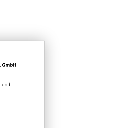
R GmbH
n und
n