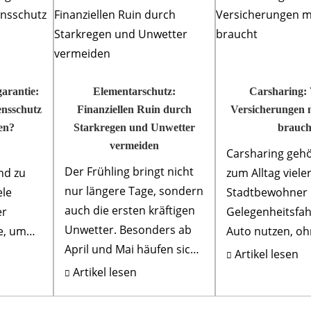
arantie:
Elementarschutz:
Carsharing:
ns­schutz
Finanziellen Ruin durch
Versicherungen 
en?
Starkregen und Unwetter
brauch
vermeiden
Carsharing gehö
Der Frühling bringt nicht
nd zu
zum Alltag viele
nur längere Tage, sondern
ele
Stadtbewohner
auch die ersten kräftigen
er
Gelegenheitsfah
Unwetter. Besonders ab
e, um
Auto nutzen, oh
April und Mai häufen sich
besitzen – das s
Artikel lesen
laut Statistik die
Fixkosten und s
Artikel lesen
Starkregenereignisse in
t nur
Flexibilität. Doch
Deutschlan...
,